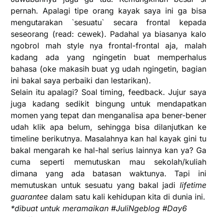
pernah. Apalagi tipe orang kayak saya ini ga bisa
mengutarakan `sesuatu` secara frontal kepada
seseorang (read: cewek). Padahal ya biasanya kalo
ngobrol mah style nya frontal-frontal aja, malah
kadang ada yang ngingetin buat memperhalus
bahasa (oke makasih buat yg udah ngingetin, bagian
ini bakal saya perbaiki dan lestarikan).
Selain itu apalagi? Soal timing, feedback. Jujur saya
juga kadang sedikit bingung untuk mendapatkan
momen yang tepat dan menganalisa apa bener-bener
udah klik apa belum, sehingga bisa dilanjutkan ke
timeline berikutnya. Masalahnya kan hal kayak gini tu
bakal mengarah ke hal-hal serius lainnya kan ya? Ga
cuma seperti memutuskan mau sekolah/kuliah
dimana yang ada batasan waktunya. Tapi ini
memutuskan untuk sesuatu yang bakal jadi
lifetime
guarantee
dalam satu kali kehidupan kita di dunia ini.
*dibuat untuk meramaikan #JuliNgeblog #Day6