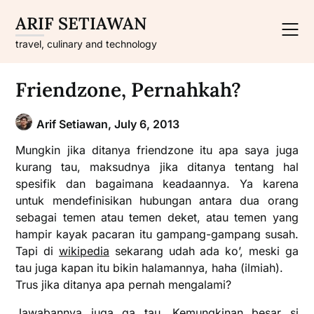
Skip
ARIF SETIAWAN
to
content
travel, culinary and technology
Friendzone, Pernahkah?
Arif Setiawan,
July 6, 2013
Mungkin jika ditanya friendzone itu apa saya juga
kurang tau, maksudnya jika ditanya tentang hal
spesifik dan bagaimana keadaannya. Ya karena
untuk mendefinisikan hubungan antara dua orang
sebagai temen atau temen deket, atau temen yang
hampir kayak pacaran itu gampang-gampang susah.
Tapi di
wikipedia
sekarang udah ada ko’, meski ga
tau juga kapan itu bikin halamannya, haha (ilmiah).
Trus jika ditanya apa pernah mengalami?
Jawabannya juga ga tau. Kemungkinan besar si