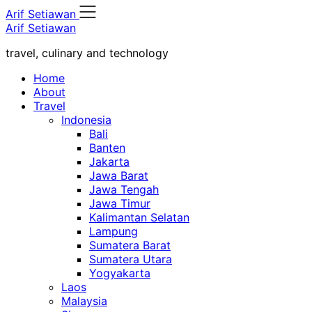
Skip
Arif Setiawan
to
Arif Setiawan
content
travel, culinary and technology
Home
About
Travel
Indonesia
Bali
Banten
Jakarta
Jawa Barat
Jawa Tengah
Jawa Timur
Kalimantan Selatan
Lampung
Sumatera Barat
Sumatera Utara
Yogyakarta
Laos
Malaysia