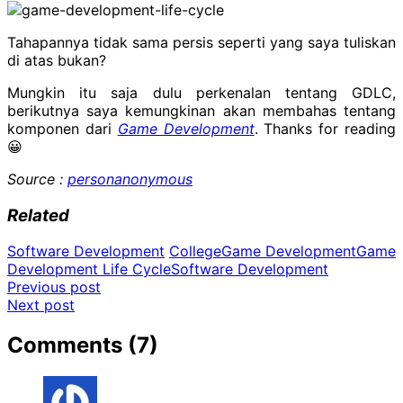
Tahapannya tidak sama persis seperti yang saya tuliskan
di atas bukan?
Mungkin itu saja dulu perkenalan tentang GDLC,
berikutnya saya kemungkinan akan membahas tentang
komponen dari
Game Development
. Thanks for reading
😀
Source :
personanonymous
Related
Software Development
College
Game Development
Game
Development Life Cycle
Software Development
Post
Previous post
Next post
navigation
Comments (7)