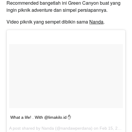
Recommended bangetlah ini Green Canyon buat yang
ingin piknik adventure dan simpel persiapannya.
Video piknik yang sempet dibikin sama
Nanda
.
What a life! . With @limakilo.id ✋
A post shared by Nanda (@nandawperdana) on
Feb 15, 2017 at 2:40am PST