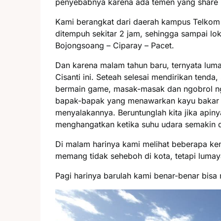
penyebabnya karena ada temen yang share p
Kami berangkat dari daerah kampus Telkom U
ditempuh sekitar 2 jam, sehingga sampai lok
Bojongsoang – Ciparay – Pacet.
Dan karena malam tahun baru, ternyata luma
Cisanti ini. Seteah selesai mendirikan tend
bermain game, masak-masak dan ngobrol nga
bapak-bapak yang menawarkan kayu bakar u
menyalakannya. Beruntunglah kita jika apin
menghangatkan ketika suhu udara semakin di
Di malam harinya kami melihat beberapa ke
memang tidak seheboh di kota, tetapi lumay
Pagi harinya barulah kami benar-benar bisa m