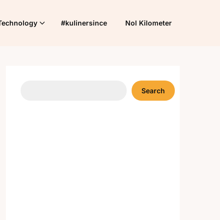
Technology
#kulinersince
Nol Kilometer
Search
Search