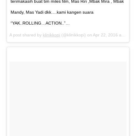
terimakasih buat tim miles film, Mas Riri ,Mbak Mira , Mbak
Mandy, Mas Yadi dkk….kami kangen suara
“YAK..ROLLING…ACTION..”…
A post shared by
klinikkopi
(@klinikkopi) on
Apr 22, 2016 at 5:38am PDT