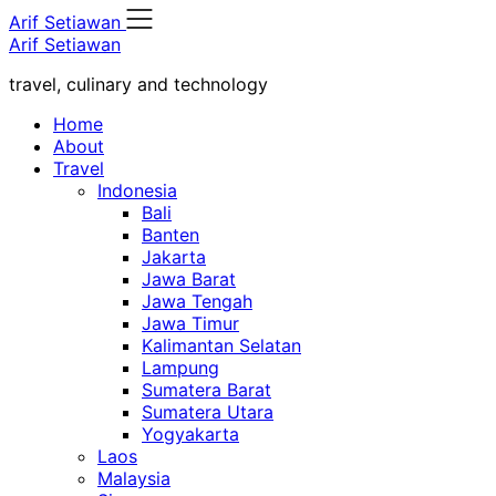
Skip
Arif Setiawan
to
Arif Setiawan
content
travel, culinary and technology
Home
About
Travel
Indonesia
Bali
Banten
Jakarta
Jawa Barat
Jawa Tengah
Jawa Timur
Kalimantan Selatan
Lampung
Sumatera Barat
Sumatera Utara
Yogyakarta
Laos
Malaysia