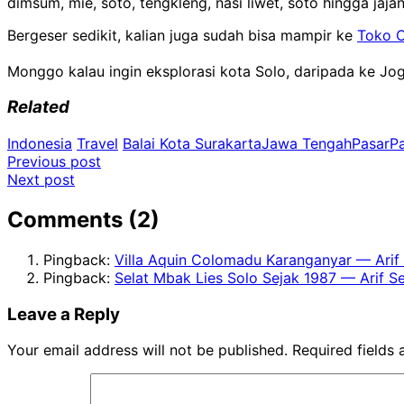
dimsum, mie, soto, tengkleng, nasi liwet, soto hingga jajana
Bergeser sedikit, kalian juga sudah bisa mampir ke
Toko O
Monggo kalau ingin eksplorasi kota Solo, daripada ke Jog
Related
Indonesia
Travel
Balai Kota Surakarta
Jawa Tengah
Pasar
P
Post
Previous post
Next post
navigation
Comments (2)
Pingback:
Villa Aquin Colomadu Karanganyar — Arif
Pingback:
Selat Mbak Lies Solo Sejak 1987 — Arif S
Leave a Reply
Your email address will not be published.
Required fields