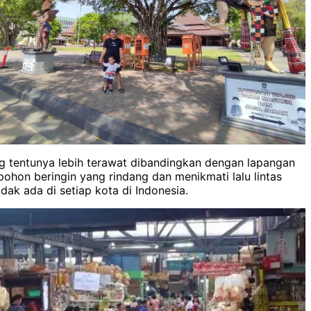
g tentunya lebih terawat dibandingkan dengan lapangan
pohon beringin yang rindang dan menikmati lalu lintas
idak ada di setiap kota di Indonesia.