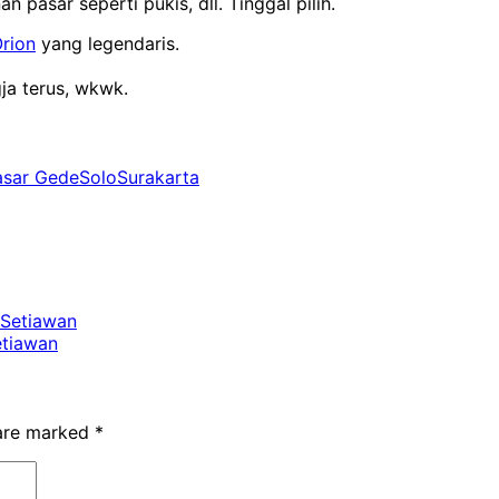
n pasar seperti pukis, dll. Tinggal pilih.
rion
yang legendaris.
ja terus, wkwk.
asar Gede
Solo
Surakarta
 Setiawan
etiawan
 are marked
*