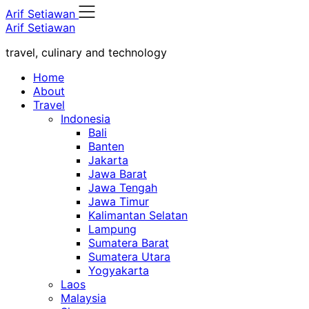
Skip
Arif Setiawan
to
Arif Setiawan
content
travel, culinary and technology
Home
About
Travel
Indonesia
Bali
Banten
Jakarta
Jawa Barat
Jawa Tengah
Jawa Timur
Kalimantan Selatan
Lampung
Sumatera Barat
Sumatera Utara
Yogyakarta
Laos
Malaysia