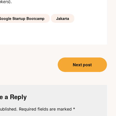
akers
).
Google Startup Bootcamp
Jakarta
Next post
e a Reply
ublished.
Required fields are marked
*