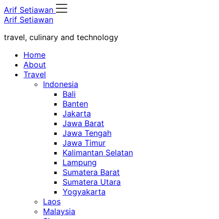
Skip
Arif Setiawan
to
Arif Setiawan
content
travel, culinary and technology
Home
About
Travel
Indonesia
Bali
Banten
Jakarta
Jawa Barat
Jawa Tengah
Jawa Timur
Kalimantan Selatan
Lampung
Sumatera Barat
Sumatera Utara
Yogyakarta
Laos
Malaysia