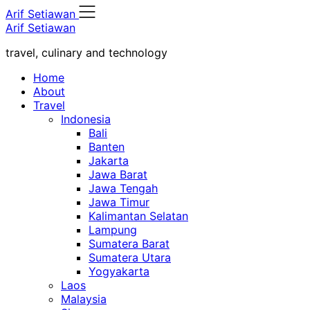
Skip
Arif Setiawan
to
Arif Setiawan
content
travel, culinary and technology
Home
About
Travel
Indonesia
Bali
Banten
Jakarta
Jawa Barat
Jawa Tengah
Jawa Timur
Kalimantan Selatan
Lampung
Sumatera Barat
Sumatera Utara
Yogyakarta
Laos
Malaysia