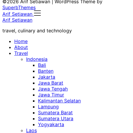
©2026 Arif Setiawan
| WordPress Theme by
SuperbThemes
Arif Setiawan
Arif Setiawan
travel, culinary and technology
Home
About
Travel
Indonesia
Bali
Banten
Jakarta
Jawa Barat
Jawa Tengah
Jawa Timur
Kalimantan Selatan
Lampung
Sumatera Barat
Sumatera Utara
Yogyakarta
Laos