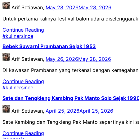
Arif Setiawan,
May 28, 2026
May 28, 2026
Untuk pertama kalinya festival balon udara diselengga
Continue Reading
#kulinersince
Bebek Suwarni Prambanan Sejak 1953
Arif Setiawan,
May 26, 2026
May 28, 2026
Di kawasan Prambanan yang terkenal dengan kemegahan
Continue Reading
#kulinersince
Sate dan Tengkleng Kambing Pak Manto Solo Sejak 199
Arif Setiawan,
April 25, 2026
April 25, 2026
Sate Kambing dan Tengkleng Pak Manto sepertinya kini su
Continue Reading