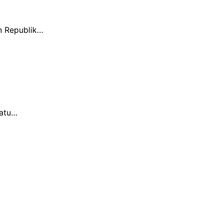
n Republik…
satu…