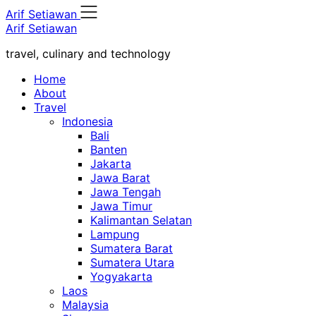
Skip
Arif Setiawan
to
Arif Setiawan
content
travel, culinary and technology
Home
About
Travel
Indonesia
Bali
Banten
Jakarta
Jawa Barat
Jawa Tengah
Jawa Timur
Kalimantan Selatan
Lampung
Sumatera Barat
Sumatera Utara
Yogyakarta
Laos
Malaysia