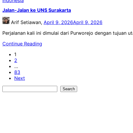
Indonesia
Jalan-Jalan ke UNS Surakarta
Arif Setiawan,
April 9, 2026
April 9, 2026
Perjalanan kali ini dimulai dari Purworejo dengan tujuan 
Continue Reading
1
2
…
83
Next
Search
Search