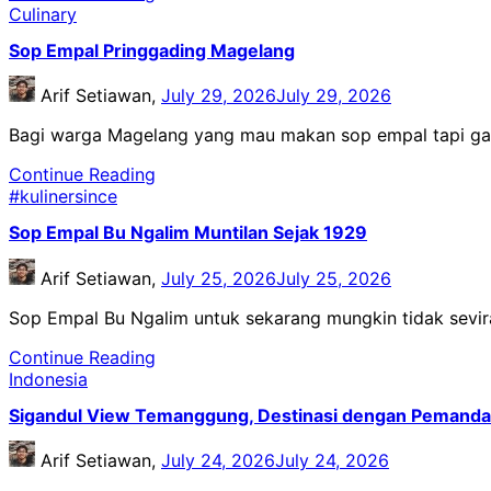
Culinary
Sop Empal Pringgading Magelang
Arif Setiawan,
July 29, 2026
July 29, 2026
Bagi warga Magelang yang mau makan sop empal tapi ga 
Continue Reading
#kulinersince
Sop Empal Bu Ngalim Muntilan Sejak 1929
Arif Setiawan,
July 25, 2026
July 25, 2026
Sop Empal Bu Ngalim untuk sekarang mungkin tidak sevi
Continue Reading
Indonesia
Sigandul View Temanggung, Destinasi dengan Pemand
Arif Setiawan,
July 24, 2026
July 24, 2026