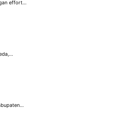
gan effort…
beda,…
Kabupaten…