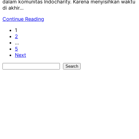
dalam komunitas Indocharity. Karena menyisihkan waktu
di akhir…
Continue Reading
1
2
…
5
Next
Search
Search