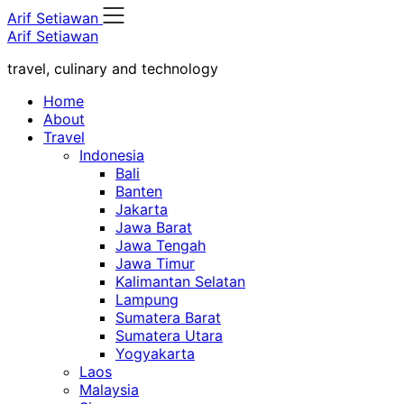
Skip
Arif Setiawan
to
Arif Setiawan
content
travel, culinary and technology
Home
About
Travel
Indonesia
Bali
Banten
Jakarta
Jawa Barat
Jawa Tengah
Jawa Timur
Kalimantan Selatan
Lampung
Sumatera Barat
Sumatera Utara
Yogyakarta
Laos
Malaysia