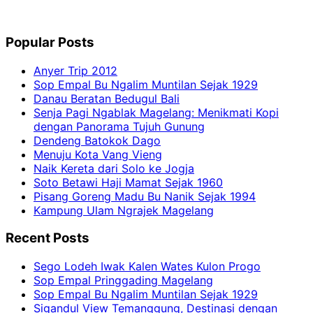
Popular Posts
Anyer Trip 2012
Sop Empal Bu Ngalim Muntilan Sejak 1929
Danau Beratan Bedugul Bali
Senja Pagi Ngablak Magelang: Menikmati Kopi
dengan Panorama Tujuh Gunung
Dendeng Batokok Dago
Menuju Kota Vang Vieng
Naik Kereta dari Solo ke Jogja
Soto Betawi Haji Mamat Sejak 1960
Pisang Goreng Madu Bu Nanik Sejak 1994
Kampung Ulam Ngrajek Magelang
Recent Posts
Sego Lodeh Iwak Kalen Wates Kulon Progo
Sop Empal Pringgading Magelang
Sop Empal Bu Ngalim Muntilan Sejak 1929
Sigandul View Temanggung, Destinasi dengan