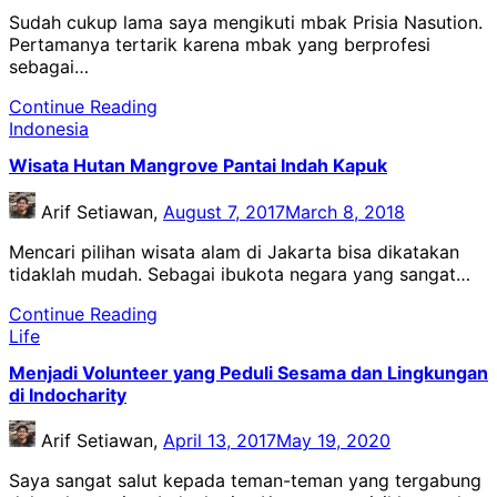
Sudah cukup lama saya mengikuti mbak Prisia Nasution.
Pertamanya tertarik karena mbak yang berprofesi
sebagai…
Continue Reading
Indonesia
Wisata Hutan Mangrove Pantai Indah Kapuk
Arif Setiawan,
August 7, 2017
March 8, 2018
Mencari pilihan wisata alam di Jakarta bisa dikatakan
tidaklah mudah. Sebagai ibukota negara yang sangat…
Continue Reading
Life
Menjadi Volunteer yang Peduli Sesama dan Lingkungan
di Indocharity
Arif Setiawan,
April 13, 2017
May 19, 2020
Saya sangat salut kepada teman-teman yang tergabung