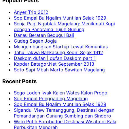
Popular Posts
Anyer Trip 2012
Sop Empal Bu Ngalim Muntilan Sejak 1929
Senja Pagi Ngablak Magelang: Menikmati Kopi
dengan Panorama Tujuh Gunung
Danau Beratan Bedugul Bali
Gudeg Sagan Jogja
Mengembangkan Startup Lewat Komunitas
Tahu Takwa Bahkacung Kediri Sejak 1912
Daskom dufan | dufan Daskom part 1
Kopdar Batagor.Net September 2013
Soto Sapi Mbah Marto Sawitan Magelang
Recent Posts
Sego Lodeh Iwak Kalen Wates Kulon Progo
Sop Empal Pringgading Magelang
Sop Empal Bu Ngalim Muntilan Sejak 1929
Sigandul View Temanggung, Destinasi dengan
Pemandangan Gunung Sumbing dan Sindoro
Watu Putih Borobudur: Destinasi Wisata di Kaki
Perbukitan Menoreh