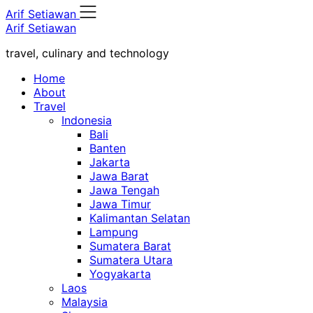
Skip
Arif Setiawan
to
Arif Setiawan
content
travel, culinary and technology
Home
About
Travel
Indonesia
Bali
Banten
Jakarta
Jawa Barat
Jawa Tengah
Jawa Timur
Kalimantan Selatan
Lampung
Sumatera Barat
Sumatera Utara
Yogyakarta
Laos
Malaysia