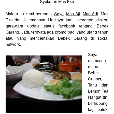
Syukuran Mas Eko
Malam itu kami berenam,
Saya
,
Mas Aji
,
Mas Adi
, Mas
Eko dan 2 temennya. Uniknya, kami mendapat diskon
gara-gara update status facebook tentang Bebek
Garang. Jadi, ternyata ada promo bagi yang ulang tahun
atau yang menceritakan Bebek Garang di social
network.
Saya
memesan
menu
Bebek
Grinpis,
Tahu dan
Lemon Tea
Hangat (ini
berhubung
lagi batuk,