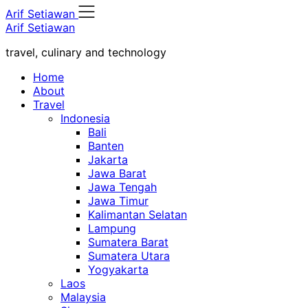
Skip
Arif Setiawan
to
Arif Setiawan
content
travel, culinary and technology
Home
About
Travel
Indonesia
Bali
Banten
Jakarta
Jawa Barat
Jawa Tengah
Jawa Timur
Kalimantan Selatan
Lampung
Sumatera Barat
Sumatera Utara
Yogyakarta
Laos
Malaysia