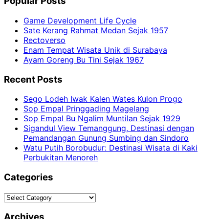
Popular Posts
Game Development Life Cycle
Sate Kerang Rahmat Medan Sejak 1957
Rectoverso
Enam Tempat Wisata Unik di Surabaya
Ayam Goreng Bu Tini Sejak 1967
Recent Posts
Sego Lodeh Iwak Kalen Wates Kulon Progo
Sop Empal Pringgading Magelang
Sop Empal Bu Ngalim Muntilan Sejak 1929
Sigandul View Temanggung, Destinasi dengan
Pemandangan Gunung Sumbing dan Sindoro
Watu Putih Borobudur: Destinasi Wisata di Kaki
Perbukitan Menoreh
Categories
Categories
Archives