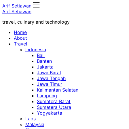
Skip
Arif Setiawan
to
Arif Setiawan
content
travel, culinary and technology
Home
About
Travel
Indonesia
Bali
Banten
Jakarta
Jawa Barat
Jawa Tengah
Jawa Timur
Kalimantan Selatan
Lampung
Sumatera Barat
Sumatera Utara
Yogyakarta
Laos
Malaysia