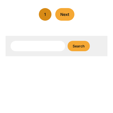
1
Next
Search
Search