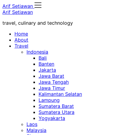
Skip
Arif Setiawan
to
Arif Setiawan
content
travel, culinary and technology
Home
About
Travel
Indonesia
Bali
Banten
Jakarta
Jawa Barat
Jawa Tengah
Jawa Timur
Kalimantan Selatan
Lampung
Sumatera Barat
Sumatera Utara
Yogyakarta
Laos
Malaysia