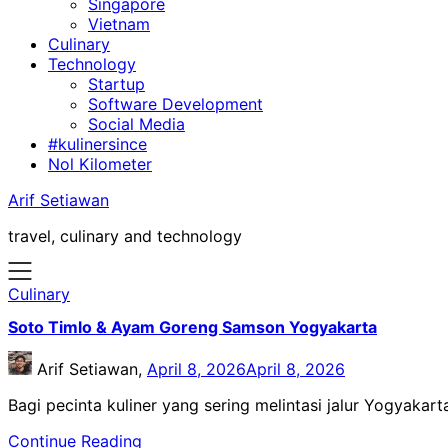
Singapore
Vietnam
Culinary
Technology
Startup
Software Development
Social Media
#kulinersince
Nol Kilometer
Arif Setiawan
travel, culinary and technology
Culinary
Soto Timlo & Ayam Goreng Samson Yogyakarta
Arif Setiawan,
April 8, 2026
April 8, 2026
Bagi pecinta kuliner yang sering melintasi jalur Yogyaka
Continue Reading