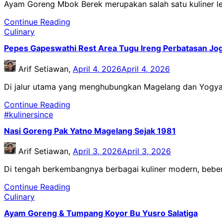
Ayam Goreng Mbok Berek merupakan salah satu kuliner le
Continue Reading
Culinary
Pepes Gapeswathi Rest Area Tugu Ireng Perbatasan Jo
Arif Setiawan,
April 4, 2026
April 4, 2026
Di jalur utama yang menghubungkan Magelang dan Yogya
Continue Reading
#kulinersince
Nasi Goreng Pak Yatno Magelang Sejak 1981
Arif Setiawan,
April 3, 2026
April 3, 2026
Di tengah berkembangnya berbagai kuliner modern, bebe
Continue Reading
Culinary
Ayam Goreng & Tumpang Koyor Bu Yusro Salatiga