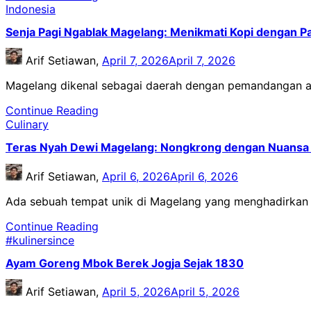
Indonesia
Senja Pagi Ngablak Magelang: Menikmati Kopi dengan 
Arif Setiawan,
April 7, 2026
April 7, 2026
Magelang dikenal sebagai daerah dengan pemandangan 
Continue Reading
Culinary
Teras Nyah Dewi Magelang: Nongkrong dengan Nuansa 
Arif Setiawan,
April 6, 2026
April 6, 2026
Ada sebuah tempat unik di Magelang yang menghadirkan 
Continue Reading
#kulinersince
Ayam Goreng Mbok Berek Jogja Sejak 1830
Arif Setiawan,
April 5, 2026
April 5, 2026