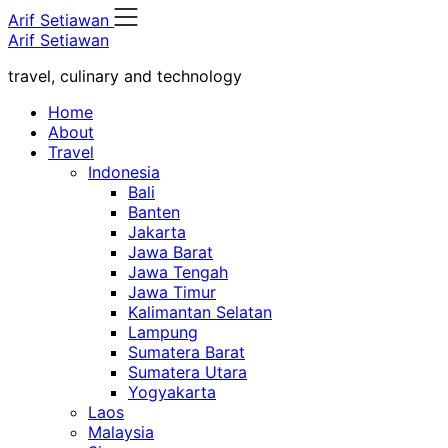
Skip
Arif Setiawan
to
Arif Setiawan
content
travel, culinary and technology
Home
About
Travel
Indonesia
Bali
Banten
Jakarta
Jawa Barat
Jawa Tengah
Jawa Timur
Kalimantan Selatan
Lampung
Sumatera Barat
Sumatera Utara
Yogyakarta
Laos
Malaysia