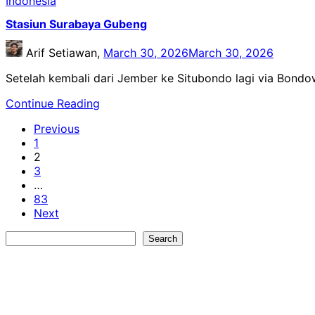
Indonesia
Stasiun Surabaya Gubeng
Arif Setiawan,
March 30, 2026
March 30, 2026
Setelah kembali dari Jember ke Situbondo lagi via Bond
Continue Reading
Previous
1
2
3
…
83
Next
Search
Search