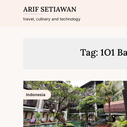
Skip
ARIF SETIAWAN
to
content
travel, culinary and technology
Tag:
1O1 Ba
Indonesia