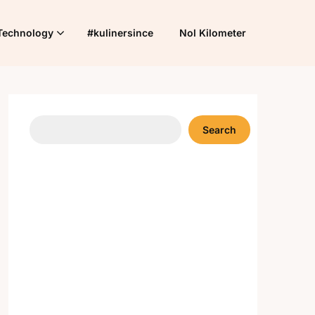
Technology
#kulinersince
Nol Kilometer
Search
Search