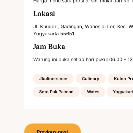
Harga menu satu porsi di sini mulai dari Rp 
Lokasi
Jl. Khudori, Gadingan, Wonosidi Lor, Kec. 
Yogyakarta 55651.
Jam Buka
Warung ini buka setiap hari pukul 06.00 – 1
#kulinersince
Culinary
Kulon Pr
Soto Pak Paiman
Wates
Yogyakar
Post
Previous post