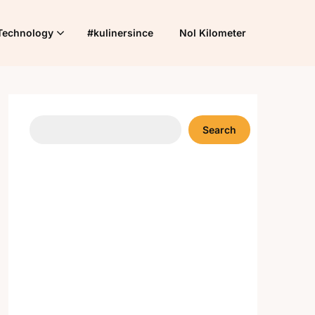
Technology
#kulinersince
Nol Kilometer
Search
Search