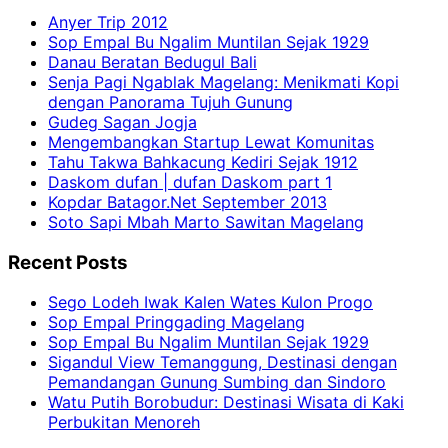
Anyer Trip 2012
Sop Empal Bu Ngalim Muntilan Sejak 1929
Danau Beratan Bedugul Bali
Senja Pagi Ngablak Magelang: Menikmati Kopi
dengan Panorama Tujuh Gunung
Gudeg Sagan Jogja
Mengembangkan Startup Lewat Komunitas
Tahu Takwa Bahkacung Kediri Sejak 1912
Daskom dufan | dufan Daskom part 1
Kopdar Batagor.Net September 2013
Soto Sapi Mbah Marto Sawitan Magelang
Recent Posts
Sego Lodeh Iwak Kalen Wates Kulon Progo
Sop Empal Pringgading Magelang
Sop Empal Bu Ngalim Muntilan Sejak 1929
Sigandul View Temanggung, Destinasi dengan
Pemandangan Gunung Sumbing dan Sindoro
Watu Putih Borobudur: Destinasi Wisata di Kaki
Perbukitan Menoreh