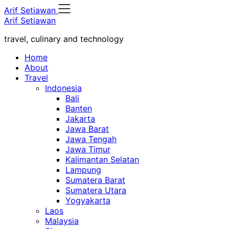
Skip
Arif Setiawan
to
Arif Setiawan
content
travel, culinary and technology
Home
About
Travel
Indonesia
Bali
Banten
Jakarta
Jawa Barat
Jawa Tengah
Jawa Timur
Kalimantan Selatan
Lampung
Sumatera Barat
Sumatera Utara
Yogyakarta
Laos
Malaysia