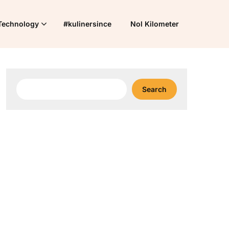
Technology
#kulinersince
Nol Kilometer
Search
Search