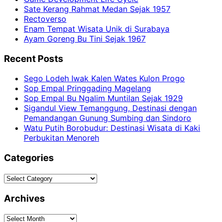
Sate Kerang Rahmat Medan Sejak 1957
Rectoverso
Enam Tempat Wisata Unik di Surabaya
Ayam Goreng Bu Tini Sejak 1967
Recent Posts
Sego Lodeh Iwak Kalen Wates Kulon Progo
Sop Empal Pringgading Magelang
Sop Empal Bu Ngalim Muntilan Sejak 1929
Sigandul View Temanggung, Destinasi dengan
Pemandangan Gunung Sumbing dan Sindoro
Watu Putih Borobudur: Destinasi Wisata di Kaki
Perbukitan Menoreh
Categories
Categories
Archives
Archives