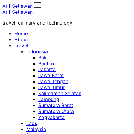
Skip
Arif Setiawan
to
Arif Setiawan
content
travel, culinary and technology
Home
About
Travel
Indonesia
Bali
Banten
Jakarta
Jawa Barat
Jawa Tengah
Jawa Timur
Kalimantan Selatan
Lampung
Sumatera Barat
Sumatera Utara
Yogyakarta
Laos
Malaysia