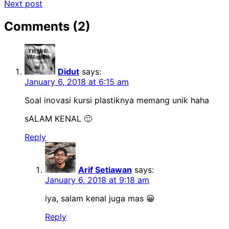
Next post
navigation
Comments (2)
Didut
says:
January 6, 2018 at 6:15 am
Soal inovasi kursi plastiknya memang unik haha
sALAM KENAL 🙂
Reply
Arif Setiawan
says:
January 6, 2018 at 9:18 am
iya, salam kenal juga mas 😀
Reply