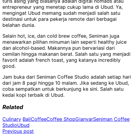
turis asing yang biasanya adalah digital nomads atau
entrepreneur yang menetap cukup lama di Ubud. Ya,
mengingat Ubud memang sudah menjadi salah satu
destinasi untuk para pekerja remote dari berbagai
belahan dunia.
Selain hot, ice, dan cold brew coffee, Seniman juga
menawarkan pilihan minuman lain seperti healthy juice
dan alcohol-based. Makannya pun bervariasi dari
cemilan hingga makanan berat. Salah satu yang menjadi
favorit adalah french toast, yang katanya incredibly
good.
Jam buka dari Seniman Coffee Studio adalah setiap hari
dari jam 8 pagi hingga 10 malam. Jika sedang ke Ubud,
coba sempatkan untuk berkunjung ke sini. Salah satu
kedai kopi terbaik di Ubud.
Related
Culinary
Bali
Coffee
Coffee Shop
Gianyar
Seniman Coffee
Studio
Ubud
Post
Previous post