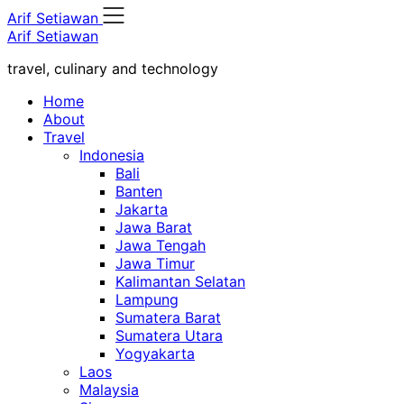
Skip
Arif Setiawan
to
Arif Setiawan
content
travel, culinary and technology
Home
About
Travel
Indonesia
Bali
Banten
Jakarta
Jawa Barat
Jawa Tengah
Jawa Timur
Kalimantan Selatan
Lampung
Sumatera Barat
Sumatera Utara
Yogyakarta
Laos
Malaysia