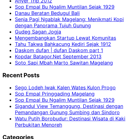
Anyer Trip 2012
Sop Empal Bu Ngalim Muntilan Sejak 1929
Danau Beratan Bedugul Bali
Senja Pagi Ngablak Magelang: Menikmati Kopi
dengan Panorama Tujuh Gunung
Gudeg Sagan Jogja
Mengembangkan Startup Lewat Komunitas
Tahu Takwa Bahkacung Kediri Sejak 1912
Daskom dufan | dufan Daskom part 1
Kopdar Batagor.Net September 2013
Soto Sapi Mbah Marto Sawitan Magelang
Recent Posts
Sego Lodeh Iwak Kalen Wates Kulon Progo
Sop Empal Pringgading Magelang
Sop Empal Bu Ngalim Muntilan Sejak 1929
Sigandul View Temanggung, Destinasi dengan
Pemandangan Gunung Sumbing dan Sindoro
Watu Putih Borobudur: Destinasi Wisata di Kaki
Perbukitan Menoreh
Categories