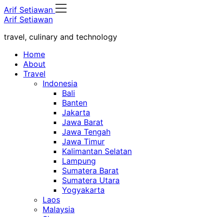
Skip
Arif Setiawan
to
Arif Setiawan
content
travel, culinary and technology
Home
About
Travel
Indonesia
Bali
Banten
Jakarta
Jawa Barat
Jawa Tengah
Jawa Timur
Kalimantan Selatan
Lampung
Sumatera Barat
Sumatera Utara
Yogyakarta
Laos
Malaysia