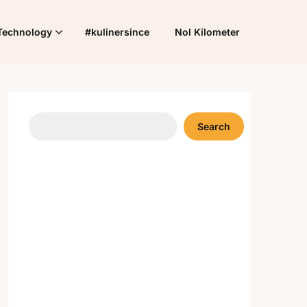
Technology
#kulinersince
Nol Kilometer
Search
Search