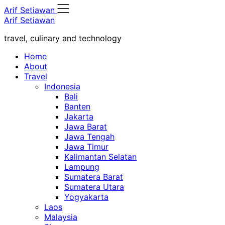
Skip
Arif Setiawan
to
Arif Setiawan
content
travel, culinary and technology
Home
About
Travel
Indonesia
Bali
Banten
Jakarta
Jawa Barat
Jawa Tengah
Jawa Timur
Kalimantan Selatan
Lampung
Sumatera Barat
Sumatera Utara
Yogyakarta
Laos
Malaysia