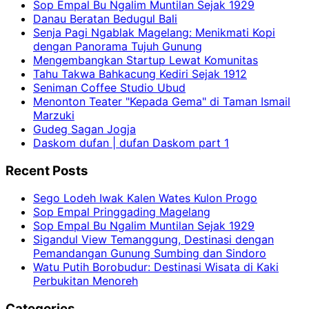
Sop Empal Bu Ngalim Muntilan Sejak 1929
Danau Beratan Bedugul Bali
Senja Pagi Ngablak Magelang: Menikmati Kopi
dengan Panorama Tujuh Gunung
Mengembangkan Startup Lewat Komunitas
Tahu Takwa Bahkacung Kediri Sejak 1912
Seniman Coffee Studio Ubud
Menonton Teater "Kepada Gema" di Taman Ismail
Marzuki
Gudeg Sagan Jogja
Daskom dufan | dufan Daskom part 1
Recent Posts
Sego Lodeh Iwak Kalen Wates Kulon Progo
Sop Empal Pringgading Magelang
Sop Empal Bu Ngalim Muntilan Sejak 1929
Sigandul View Temanggung, Destinasi dengan
Pemandangan Gunung Sumbing dan Sindoro
Watu Putih Borobudur: Destinasi Wisata di Kaki
Perbukitan Menoreh
Categories