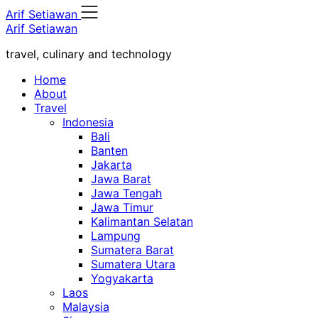
Skip
Arif Setiawan
to
Arif Setiawan
content
travel, culinary and technology
Home
About
Travel
Indonesia
Bali
Banten
Jakarta
Jawa Barat
Jawa Tengah
Jawa Timur
Kalimantan Selatan
Lampung
Sumatera Barat
Sumatera Utara
Yogyakarta
Laos
Malaysia