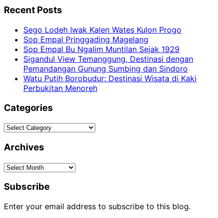
Recent Posts
Sego Lodeh Iwak Kalen Wates Kulon Progo
Sop Empal Pringgading Magelang
Sop Empal Bu Ngalim Muntilan Sejak 1929
Sigandul View Temanggung, Destinasi dengan
Pemandangan Gunung Sumbing dan Sindoro
Watu Putih Borobudur: Destinasi Wisata di Kaki
Perbukitan Menoreh
Categories
Categories
Archives
Archives
Subscribe
Enter your email address to subscribe to this blog.