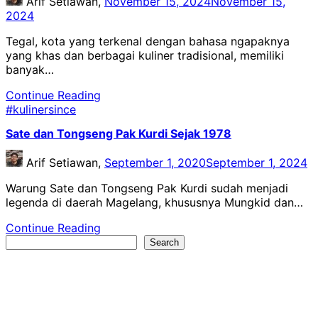
Arif Setiawan,
November 15, 2024
November 15,
2024
Tegal, kota yang terkenal dengan bahasa ngapaknya
yang khas dan berbagai kuliner tradisional, memiliki
banyak…
Continue Reading
#kulinersince
Sate dan Tongseng Pak Kurdi Sejak 1978
Arif Setiawan,
September 1, 2020
September 1, 2024
Warung Sate dan Tongseng Pak Kurdi sudah menjadi
legenda di daerah Magelang, khususnya Mungkid dan…
Continue Reading
Search
Search