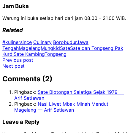
Jam Buka
Warung ini buka setiap hari dari jam 08.00 – 21.00 WIB.
Related
#kulinersince
Culinary
Borobudur
Jawa
Tengah
Magelang
Mungkid
Sate
Sate dan Tongseng Pak
Kurdi
Sate Kambing
Tongseng
Post
Previous post
Next post
navigation
Comments (2)
Pingback:
Sate Blotongan Salatiga Sejak 1979 —
Arif Setiawan
Pingback:
Nasi Liwet Mbak Minah Mendut
Magelang — Arif Setiawan
Leave a Reply