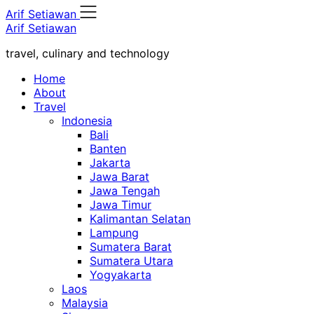
Skip
Arif Setiawan
to
Arif Setiawan
content
travel, culinary and technology
Home
About
Travel
Indonesia
Bali
Banten
Jakarta
Jawa Barat
Jawa Tengah
Jawa Timur
Kalimantan Selatan
Lampung
Sumatera Barat
Sumatera Utara
Yogyakarta
Laos
Malaysia