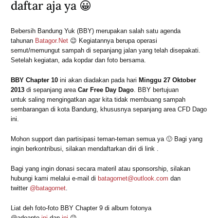
daftar aja ya 😀
Bebersih Bandung Yuk (BBY) merupakan salah satu agenda
tahunan
Batagor.Net
😉 Kegiatannya berupa operasi
semut/memungut sampah di sepanjang jalan yang telah disepakati.
Setelah kegiatan, ada kopdar dan foto bersama.
BBY Chapter 10
ini akan diadakan pada hari
Minggu 27 Oktober
2013
di sepanjang area
Car Free Day Dago
. BBY bertujuan
untuk saling mengingatkan agar kita tidak membuang sampah
sembarangan di kota Bandung, khususnya sepanjang area CFD Dago
ini.
Mohon support dan partisipasi teman-teman semua ya 🙂 Bagi yang
ingin berkontribusi, silakan mendaftarkan diri di link .
Bagi yang ingin donasi secara materil atau sponsorship, silakan
hubungi kami melalui e-mail di
batagornet@outlook.com
dan
twitter
@batagornet
.
Liat deh foto-foto BBY Chapter 9 di album fotonya
@adeanto
ini
dan
ini
😉