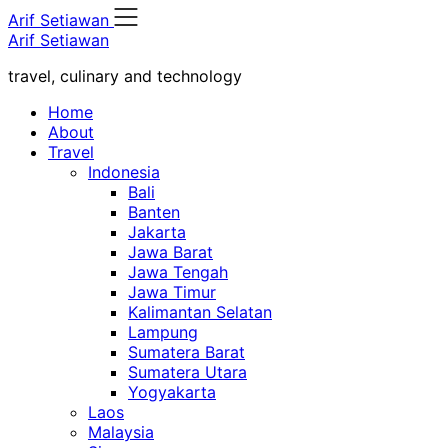
Skip
Arif Setiawan
to
Arif Setiawan
content
travel, culinary and technology
Home
About
Travel
Indonesia
Bali
Banten
Jakarta
Jawa Barat
Jawa Tengah
Jawa Timur
Kalimantan Selatan
Lampung
Sumatera Barat
Sumatera Utara
Yogyakarta
Laos
Malaysia