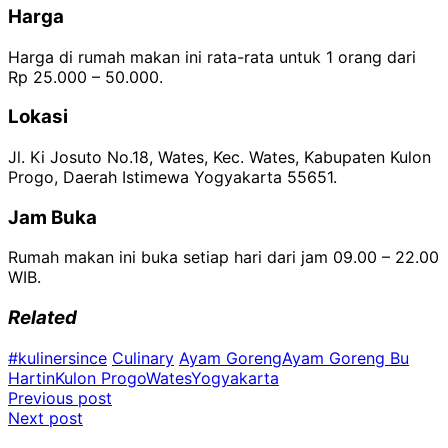
Harga
Harga di rumah makan ini rata-rata untuk 1 orang dari
Rp 25.000 – 50.000.
Lokasi
Jl. Ki Josuto No.18, Wates, Kec. Wates, Kabupaten Kulon
Progo, Daerah Istimewa Yogyakarta 55651.
Jam Buka
Rumah makan ini buka setiap hari dari jam 09.00 – 22.00
WIB.
Related
#kulinersince
Culinary
Ayam Goreng
Ayam Goreng Bu
Hartin
Kulon Progo
Wates
Yogyakarta
Post
Previous post
Next post
navigation