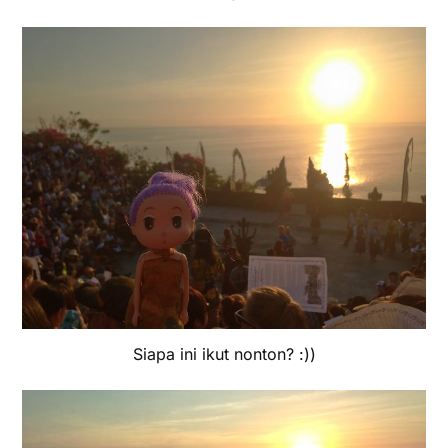
Siapa ini ikut nonton? :))