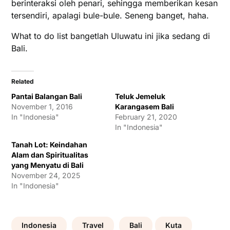
berinteraksi oleh penari, sehingga memberikan kesan
tersendiri, apalagi bule-bule. Seneng banget, haha.
What to do list bangetlah Uluwatu ini jika sedang di
Bali.
Related
Pantai Balangan Bali
Teluk Jemeluk
November 1, 2016
Karangasem Bali
In "Indonesia"
February 21, 2020
In "Indonesia"
Tanah Lot: Keindahan
Alam dan Spiritualitas
yang Menyatu di Bali
November 24, 2025
In "Indonesia"
Indonesia
Travel
Bali
Kuta