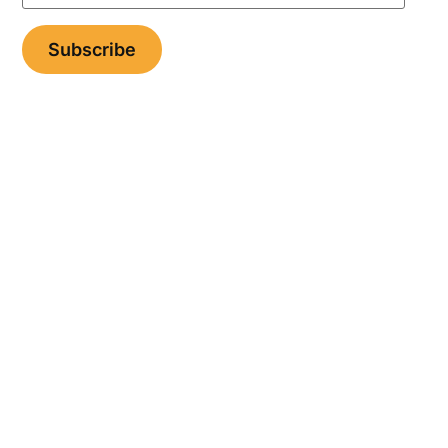
Address
Subscribe