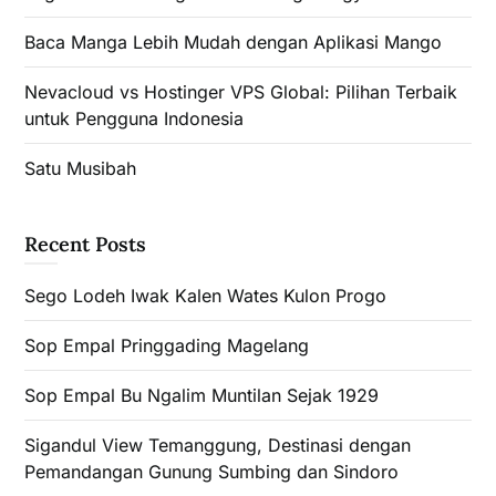
Baca Manga Lebih Mudah dengan Aplikasi Mango
Nevacloud vs Hostinger VPS Global: Pilihan Terbaik
untuk Pengguna Indonesia
Satu Musibah
Recent Posts
Sego Lodeh Iwak Kalen Wates Kulon Progo
Sop Empal Pringgading Magelang
Sop Empal Bu Ngalim Muntilan Sejak 1929
Sigandul View Temanggung, Destinasi dengan
Pemandangan Gunung Sumbing dan Sindoro