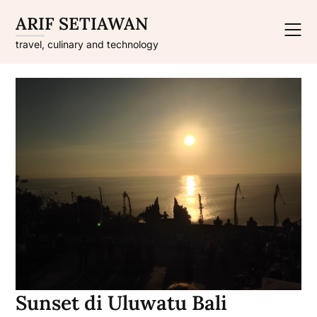
Skip
ARIF SETIAWAN
to
content
travel, culinary and technology
Sunset di Uluwatu Bali