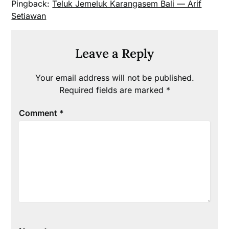
Pingback:
Teluk Jemeluk Karangasem Bali — Arif
Setiawan
Leave a Reply
Your email address will not be published.
Required fields are marked
*
Comment
*