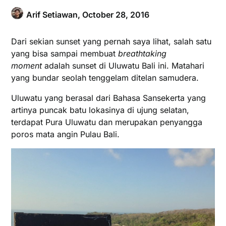
Arif Setiawan,
October 28, 2016
Dari sekian sunset yang pernah saya lihat, salah satu
yang bisa sampai membuat
breathtaking
moment
adalah sunset di Uluwatu Bali ini. Matahari
yang bundar seolah tenggelam ditelan samudera.
Uluwatu yang berasal dari Bahasa Sansekerta yang
artinya puncak batu lokasinya di ujung selatan,
terdapat Pura Uluwatu dan merupakan penyangga
poros mata angin Pulau Bali.