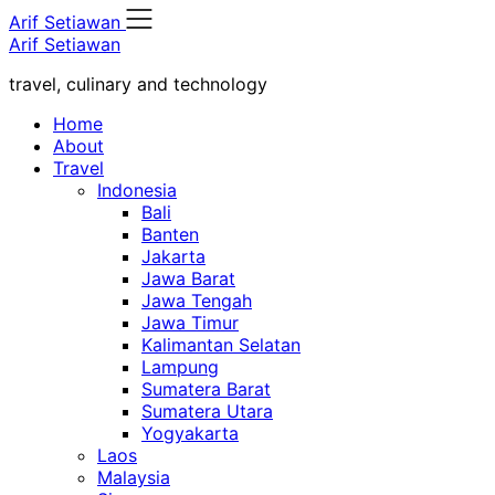
Skip
Arif Setiawan
to
Arif Setiawan
content
travel, culinary and technology
Home
About
Travel
Indonesia
Bali
Banten
Jakarta
Jawa Barat
Jawa Tengah
Jawa Timur
Kalimantan Selatan
Lampung
Sumatera Barat
Sumatera Utara
Yogyakarta
Laos
Malaysia