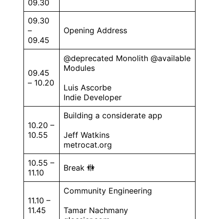
09.30
09.30
–
Opening Address
09.45
@deprecated Monolith @available
Modules
09.45
– 10.20
Luis Ascorbe
Indie Developer
Building a considerate app
10.20 –
10.55
Jeff Watkins
metrocat.org
10.55 –
Break 🚻
11.10
Community Engineering
11.10 –
11.45
Tamar Nachmany