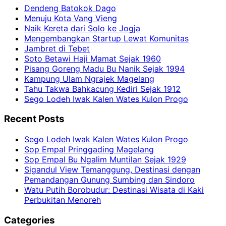
Dendeng Batokok Dago
Menuju Kota Vang Vieng
Naik Kereta dari Solo ke Jogja
Mengembangkan Startup Lewat Komunitas
Jambret di Tebet
Soto Betawi Haji Mamat Sejak 1960
Pisang Goreng Madu Bu Nanik Sejak 1994
Kampung Ulam Ngrajek Magelang
Tahu Takwa Bahkacung Kediri Sejak 1912
Sego Lodeh Iwak Kalen Wates Kulon Progo
Recent Posts
Sego Lodeh Iwak Kalen Wates Kulon Progo
Sop Empal Pringgading Magelang
Sop Empal Bu Ngalim Muntilan Sejak 1929
Sigandul View Temanggung, Destinasi dengan
Pemandangan Gunung Sumbing dan Sindoro
Watu Putih Borobudur: Destinasi Wisata di Kaki
Perbukitan Menoreh
Categories