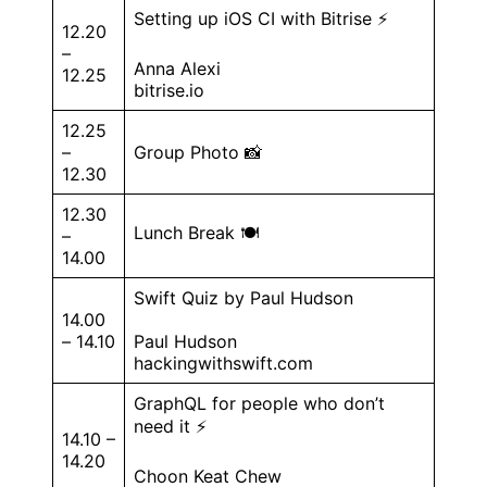
Setting up iOS CI with Bitrise ⚡️
12.20
–
Anna Alexi
12.25
bitrise.io
12.25
–
Group Photo 📸
12.30
12.30
Lunch Break 🍽
–
14.00
Swift Quiz by Paul Hudson
14.00
– 14.10
Paul Hudson
hackingwithswift.com
GraphQL for people who don’t
need it ⚡️
14.10 –
14.20
Choon Keat Chew