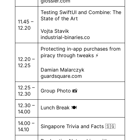
glossier.com
Testing SwiftUI and Combine: The
State of the Art
11.45 –
12.20
Vojta Stavik
industrial-binaries.co
Protecting in-app purchases from
piracy through tweaks ⚡️
12.20 –
12.25
Damian Malarczyk
guardsquare.com
12.25 –
Group Photo 📸
12.30
12.30 –
Lunch Break 🍽
14.00
14.00 –
Singapore Trivia and Facts 🇸🇬
14.10