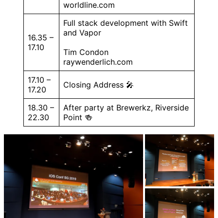
worldline.com
Full stack development with Swift
and Vapor
16.35 –
17.10
Tim Condon
raywenderlich.com
17.10 –
Closing Address 🎤
17.20
18.30 –
After party at Brewerkz, Riverside
22.30
Point 🍻