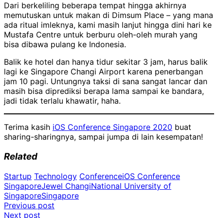
Dari berkeliling beberapa tempat hingga akhirnya
memutuskan untuk makan di Dimsum Place – yang mana
ada ritual imleknya, kami masih lanjut hingga dini hari ke
Mustafa Centre untuk berburu oleh-oleh murah yang
bisa dibawa pulang ke Indonesia.
Balik ke hotel dan hanya tidur sekitar 3 jam, harus balik
lagi ke Singapore Changi Airport karena penerbangan
jam 10 pagi. Untungnya taksi di sana sangat lancar dan
masih bisa diprediksi berapa lama sampai ke bandara,
jadi tidak terlalu khawatir, haha.
Terima kasih
iOS Conference Singapore 2020
buat
sharing-sharingnya, sampai jumpa di lain kesempatan!
Related
Startup
Technology
Conference
iOS Conference
Singapore
Jewel Changi
National University of
Singapore
Singapore
Post
Previous post
Next post