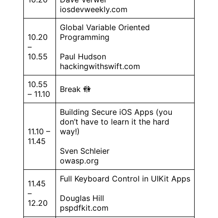
iosdevweekly.com
Global Variable Oriented
10.20
Programming
–
10.55
Paul Hudson
hackingwithswift.com
10.55
Break 🚻
– 11.10
Building Secure iOS Apps (you
don’t have to learn it the hard
11.10 –
way!)
11.45
Sven Schleier
owasp.org
Full Keyboard Control in UIKit Apps
11.45
–
Douglas Hill
12.20
pspdfkit.com