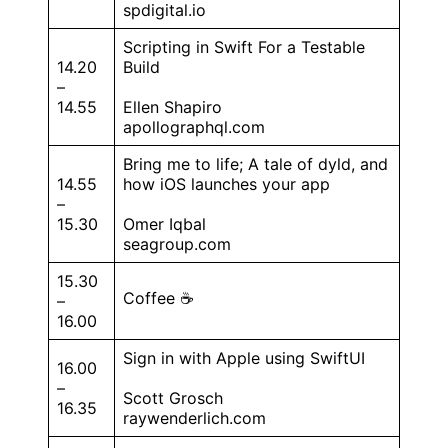
spdigital.io
Scripting in Swift For a Testable
14.20
Build
–
14.55
Ellen Shapiro
apollographql.com
Bring me to life; A tale of dyld, and
14.55
how iOS launches your app
–
15.30
Omer Iqbal
seagroup.com
15.30
Coffee ☕️
–
16.00
Sign in with Apple using SwiftUI
16.00
–
Scott Grosch
16.35
raywenderlich.com