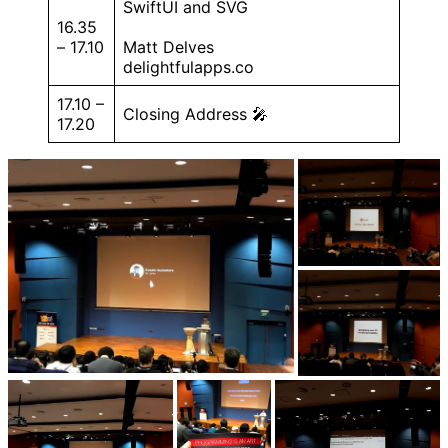
SwiftUI and SVG
16.35
– 17.10
Matt Delves
delightfulapps.co
17.10 –
Closing Address 🎤
17.20