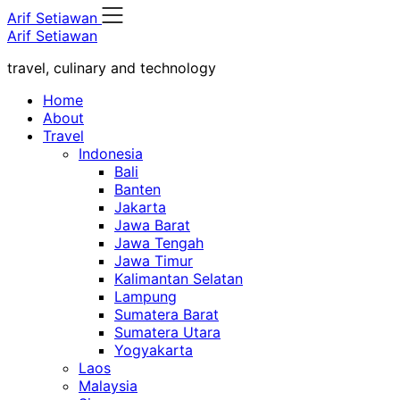
Skip
Arif Setiawan
to
Arif Setiawan
content
travel, culinary and technology
Home
About
Travel
Indonesia
Bali
Banten
Jakarta
Jawa Barat
Jawa Tengah
Jawa Timur
Kalimantan Selatan
Lampung
Sumatera Barat
Sumatera Utara
Yogyakarta
Laos
Malaysia