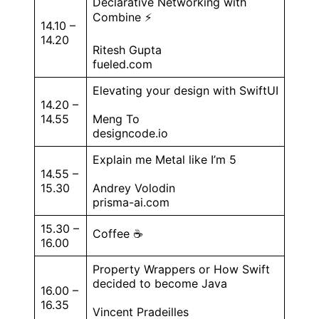
Declarative Networking with
Combine ⚡️
14.10 –
14.20
Ritesh Gupta
fueled.com
Elevating your design with SwiftUI
14.20 –
14.55
Meng To
designcode.io
Explain me Metal like I’m 5
14.55 –
15.30
Andrey Volodin
prisma-ai.com
15.30 –
Coffee ☕️
16.00
Property Wrappers or How Swift
decided to become Java
16.00 –
16.35
Vincent Pradeilles