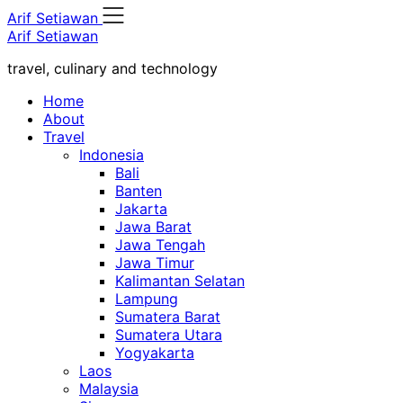
Skip
Arif Setiawan
to
Arif Setiawan
content
travel, culinary and technology
Home
About
Travel
Indonesia
Bali
Banten
Jakarta
Jawa Barat
Jawa Tengah
Jawa Timur
Kalimantan Selatan
Lampung
Sumatera Barat
Sumatera Utara
Yogyakarta
Laos
Malaysia