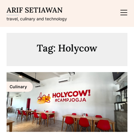
Skip
ARIF SETIAWAN
to
content
travel, culinary and technology
Tag:
Holycow
Culinary