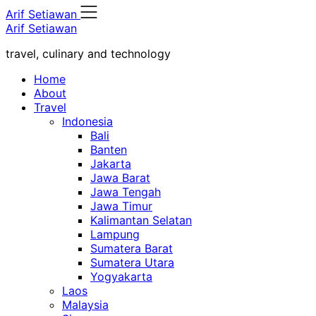
Skip
Arif Setiawan
to
Arif Setiawan
content
travel, culinary and technology
Home
About
Travel
Indonesia
Bali
Banten
Jakarta
Jawa Barat
Jawa Tengah
Jawa Timur
Kalimantan Selatan
Lampung
Sumatera Barat
Sumatera Utara
Yogyakarta
Laos
Malaysia