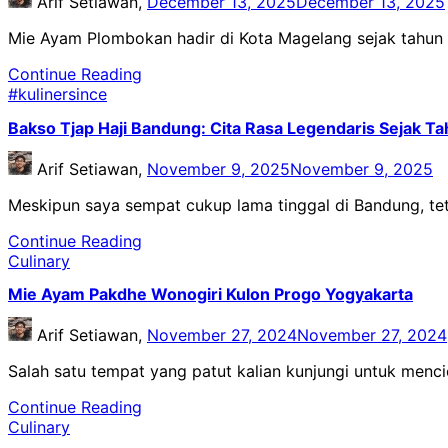
Arif Setiawan,
December 13, 2025
December 13, 2025
Mie Ayam Plombokan hadir di Kota Magelang sejak tahu
Continue Reading
#kulinersince
Bakso Tjap Haji Bandung: Cita Rasa Legendaris Sejak T
Arif Setiawan,
November 9, 2025
November 9, 2025
Meskipun saya sempat cukup lama tinggal di Bandung, t
Continue Reading
Culinary
Mie Ayam Pakdhe Wonogiri Kulon Progo Yogyakarta
Arif Setiawan,
November 27, 2024
November 27, 2024
Salah satu tempat yang patut kalian kunjungi untuk menc
Continue Reading
Culinary