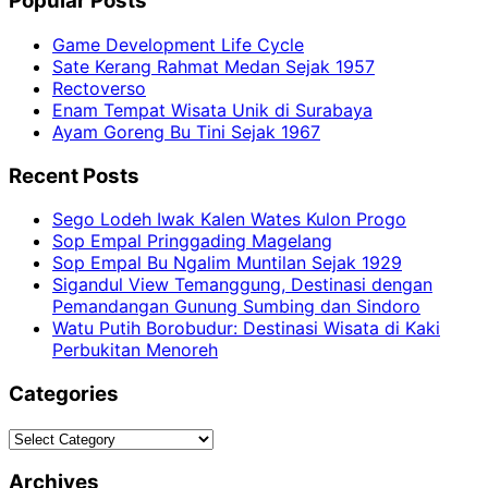
Popular Posts
Game Development Life Cycle
Sate Kerang Rahmat Medan Sejak 1957
Rectoverso
Enam Tempat Wisata Unik di Surabaya
Ayam Goreng Bu Tini Sejak 1967
Recent Posts
Sego Lodeh Iwak Kalen Wates Kulon Progo
Sop Empal Pringgading Magelang
Sop Empal Bu Ngalim Muntilan Sejak 1929
Sigandul View Temanggung, Destinasi dengan
Pemandangan Gunung Sumbing dan Sindoro
Watu Putih Borobudur: Destinasi Wisata di Kaki
Perbukitan Menoreh
Categories
Categories
Archives