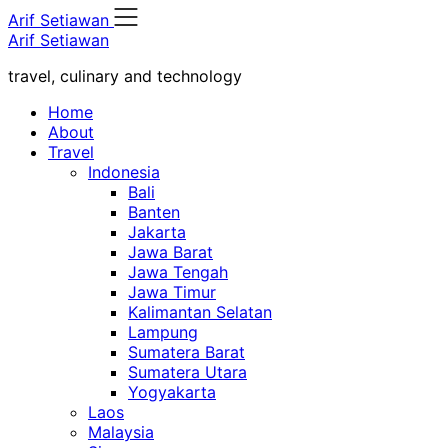
Skip
Arif Setiawan
to
Arif Setiawan
content
travel, culinary and technology
Home
About
Travel
Indonesia
Bali
Banten
Jakarta
Jawa Barat
Jawa Tengah
Jawa Timur
Kalimantan Selatan
Lampung
Sumatera Barat
Sumatera Utara
Yogyakarta
Laos
Malaysia