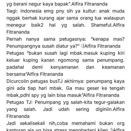
yg berani negur kaya bapak”.Alfira Fitrananda
1lagi: indonesia emg pny sih ya kultur: anak muda
nggak berhak kurang ajar sama orang tua walaupun
menegur baik2 hal yg salah. Shameful.Alfira
Fitrananda
Pernah nanya sama petugasnya: “kenapa mas?
Penumpangnya susah diatur ya?” :)Alfira Fitrananda
Petugas “bukan susah lagi mbak.masuk kuping kiri
keluar kuping kanan ngomong sama penumpang.
padahal demi kenyamanan dan keamanan
bersama”Alfira Fitrananda
Dicurcolin petugas busTJ akhirnya: penumpang kaya
gini ada tiap hari mbak. Ga mau geser ke tengah
mbak,pdhl spy yg lain bisa masuk”Alfira Fitrananda
Petugas TJ: Penumpang yg salah-kita tegur-galakan
yang salah. Jadi udah sering diginiin.Alfira
Fitrananda
Jadi sekalisekali nih,coba memahami bukan org
kantoran aja yg bisa stress menghadapi klien :)Alfira