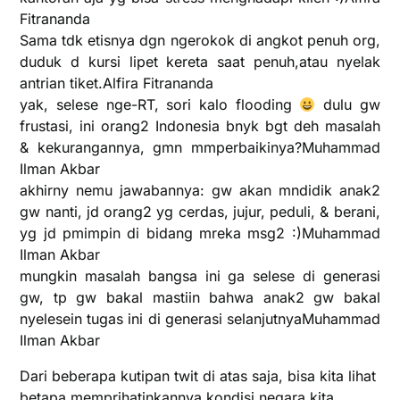
Fitrananda
Sama tdk etisnya dgn ngerokok di angkot penuh org,
duduk d kursi lipet kereta saat penuh,atau nyelak
antrian tiket.Alfira Fitrananda
yak, selese nge-RT, sori kalo flooding
dulu gw
frustasi, ini orang2 Indonesia bnyk bgt deh masalah
& kekurangannya, gmn mmperbaikinya?Muhammad
Ilman Akbar
akhirny nemu jawabannya: gw akan mndidik anak2
gw nanti, jd orang2 yg cerdas, jujur, peduli, & berani,
yg jd pmimpin di bidang mreka msg2 :)Muhammad
Ilman Akbar
mungkin masalah bangsa ini ga selese di generasi
gw, tp gw bakal mastiin bahwa anak2 gw bakal
nyelesein tugas ini di generasi selanjutnyaMuhammad
Ilman Akbar
Dari beberapa kutipan twit di atas saja, bisa kita lihat
betapa memprihatinkannya kondisi negara kita.