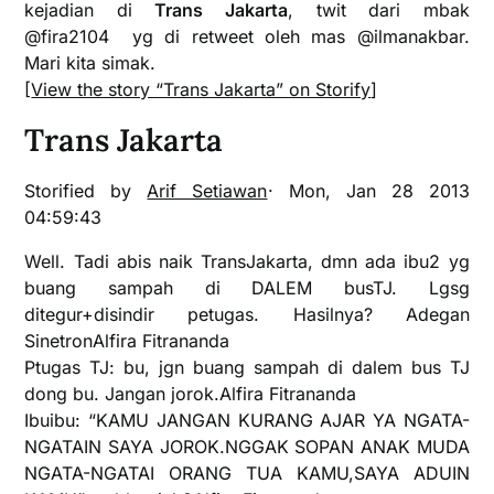
kejadian di
Trans Jakarta
, twit dari mbak
@fira2104 yg di retweet oleh mas @ilmanakbar.
Mari kita simak.
[
View the story “Trans Jakarta” on Storify
]
Trans Jakarta
Storified by
Arif Setiawan
· Mon, Jan 28 2013
04:59:43
Well. Tadi abis naik TransJakarta, dmn ada ibu2 yg
buang sampah di DALEM busTJ. Lgsg
ditegur+disindir petugas. Hasilnya? Adegan
SinetronAlfira Fitrananda
Ptugas TJ: bu, jgn buang sampah di dalem bus TJ
dong bu. Jangan jorok.Alfira Fitrananda
Ibuibu: “KAMU JANGAN KURANG AJAR YA NGATA-
NGATAIN SAYA JOROK.NGGAK SOPAN ANAK MUDA
NGATA-NGATAI ORANG TUA KAMU,SAYA ADUIN