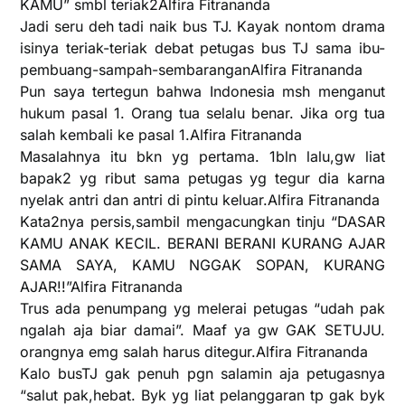
KAMU” smbl teriak2Alfira Fitrananda
Jadi seru deh tadi naik bus TJ. Kayak nontom drama
isinya teriak-teriak debat petugas bus TJ sama ibu-
pembuang-sampah-sembaranganAlfira Fitrananda
Pun saya tertegun bahwa Indonesia msh menganut
hukum pasal 1. Orang tua selalu benar. Jika org tua
salah kembali ke pasal 1.Alfira Fitrananda
Masalahnya itu bkn yg pertama. 1bln lalu,gw liat
bapak2 yg ribut sama petugas yg tegur dia karna
nyelak antri dan antri di pintu keluar.Alfira Fitrananda
Kata2nya persis,sambil mengacungkan tinju “DASAR
KAMU ANAK KECIL. BERANI BERANI KURANG AJAR
SAMA SAYA, KAMU NGGAK SOPAN, KURANG
AJAR!!”Alfira Fitrananda
Trus ada penumpang yg melerai petugas “udah pak
ngalah aja biar damai”. Maaf ya gw GAK SETUJU.
orangnya emg salah harus ditegur.Alfira Fitrananda
Kalo busTJ gak penuh pgn salamin aja petugasnya
“salut pak,hebat. Byk yg liat pelanggaran tp gak byk