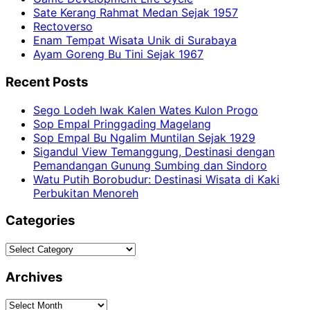
Sate Kerang Rahmat Medan Sejak 1957
Rectoverso
Enam Tempat Wisata Unik di Surabaya
Ayam Goreng Bu Tini Sejak 1967
Recent Posts
Sego Lodeh Iwak Kalen Wates Kulon Progo
Sop Empal Pringgading Magelang
Sop Empal Bu Ngalim Muntilan Sejak 1929
Sigandul View Temanggung, Destinasi dengan
Pemandangan Gunung Sumbing dan Sindoro
Watu Putih Borobudur: Destinasi Wisata di Kaki
Perbukitan Menoreh
Categories
Categories
Archives
Archives