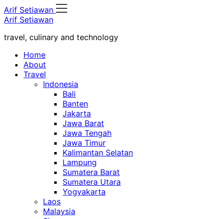
Skip
Arif Setiawan
to
Arif Setiawan
content
travel, culinary and technology
Home
About
Travel
Indonesia
Bali
Banten
Jakarta
Jawa Barat
Jawa Tengah
Jawa Timur
Kalimantan Selatan
Lampung
Sumatera Barat
Sumatera Utara
Yogyakarta
Laos
Malaysia