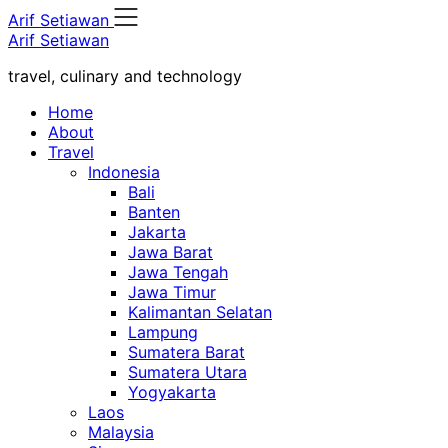
Skip
Arif Setiawan
to
Arif Setiawan
content
travel, culinary and technology
Home
About
Travel
Indonesia
Bali
Banten
Jakarta
Jawa Barat
Jawa Tengah
Jawa Timur
Kalimantan Selatan
Lampung
Sumatera Barat
Sumatera Utara
Yogyakarta
Laos
Malaysia