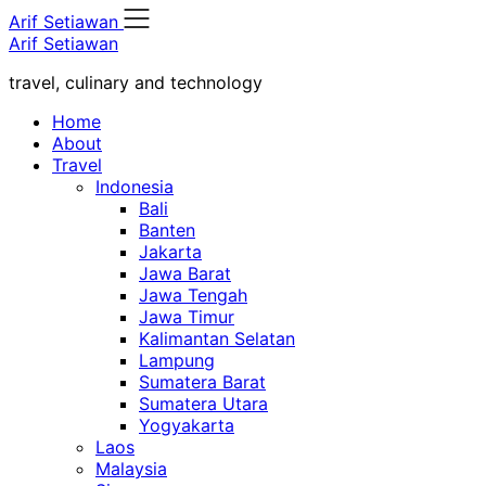
Skip
Arif Setiawan
to
Arif Setiawan
content
travel, culinary and technology
Home
About
Travel
Indonesia
Bali
Banten
Jakarta
Jawa Barat
Jawa Tengah
Jawa Timur
Kalimantan Selatan
Lampung
Sumatera Barat
Sumatera Utara
Yogyakarta
Laos
Malaysia