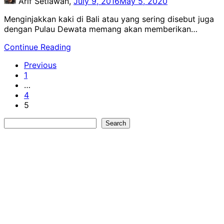
Arif Setiawan,
July 9, 2016
May 5, 2020
Menginjakkan kaki di Bali atau yang sering disebut juga
dengan Pulau Dewata memang akan memberikan…
Continue Reading
Previous
1
…
4
5
Search
Search