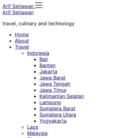
Skip
Arif Setiawan
to
Arif Setiawan
content
travel, culinary and technology
Home
About
Travel
Indonesia
Bali
Banten
Jakarta
Jawa Barat
Jawa Tengah
Jawa Timur
Kalimantan Selatan
Lampung
Sumatera Barat
Sumatera Utara
Yogyakarta
Laos
Malaysia