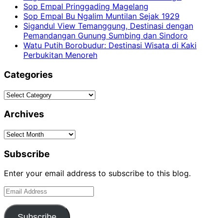
Sop Empal Pringgading Magelang
Sop Empal Bu Ngalim Muntilan Sejak 1929
Sigandul View Temanggung, Destinasi dengan
Pemandangan Gunung Sumbing dan Sindoro
Watu Putih Borobudur: Destinasi Wisata di Kaki
Perbukitan Menoreh
Categories
Categories
Archives
Archives
Subscribe
Enter your email address to subscribe to this blog.
Email
Address
Subscribe