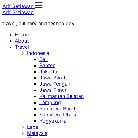
Skip
Arif Setiawan
to
Arif Setiawan
content
travel, culinary and technology
Home
About
Travel
Indonesia
Bali
Banten
Jakarta
Jawa Barat
Jawa Tengah
Jawa Timur
Kalimantan Selatan
Lampung
Sumatera Barat
Sumatera Utara
Yogyakarta
Laos
Malaysia