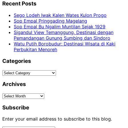
Recent Posts
Sego Lodeh Iwak Kalen Wates Kulon Progo
Sop Empal Pringgading Magelang
Sop Empal Bu Ngalim Muntilan Sejak 1929
Sigandul View Temanggung, Destinasi dengan
Pemandangan Gunung Sumbing dan Sindoro
Watu Putih Borobudur: Destinasi Wisata di Kaki
Perbukitan Menoreh
Categories
Categories
Archives
Archives
Subscribe
Enter your email address to subscribe to this blog.