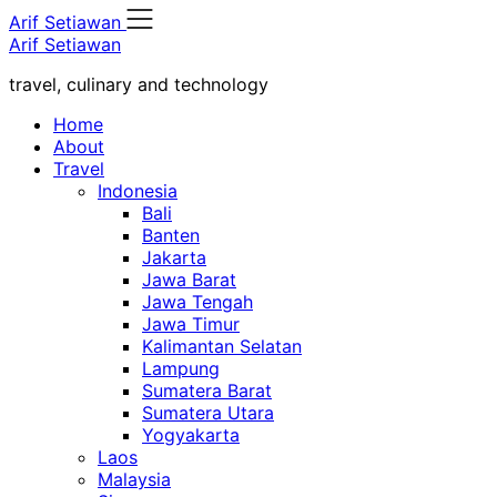
Skip
Arif Setiawan
to
Arif Setiawan
content
travel, culinary and technology
Home
About
Travel
Indonesia
Bali
Banten
Jakarta
Jawa Barat
Jawa Tengah
Jawa Timur
Kalimantan Selatan
Lampung
Sumatera Barat
Sumatera Utara
Yogyakarta
Laos
Malaysia