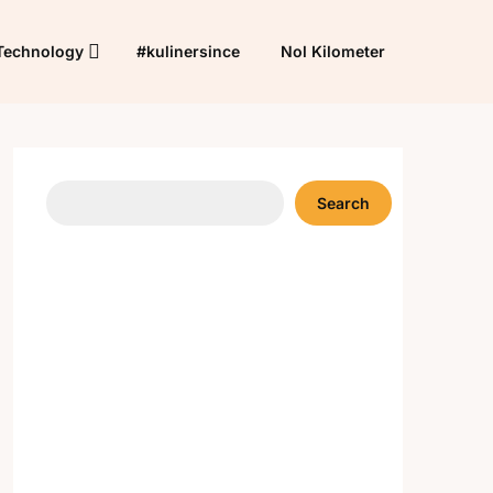
Technology
#kulinersince
Nol Kilometer
Search
Search