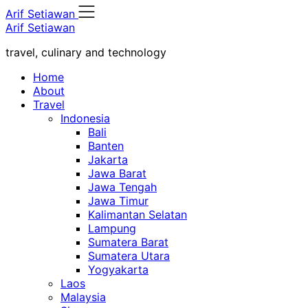
Skip
Arif Setiawan
to
Arif Setiawan
content
travel, culinary and technology
Home
About
Travel
Indonesia
Bali
Banten
Jakarta
Jawa Barat
Jawa Tengah
Jawa Timur
Kalimantan Selatan
Lampung
Sumatera Barat
Sumatera Utara
Yogyakarta
Laos
Malaysia