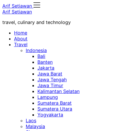
Skip
Arif Setiawan
to
Arif Setiawan
content
travel, culinary and technology
Home
About
Travel
Indonesia
Bali
Banten
Jakarta
Jawa Barat
Jawa Tengah
Jawa Timur
Kalimantan Selatan
Lampung
Sumatera Barat
Sumatera Utara
Yogyakarta
Laos
Malaysia