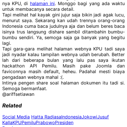
nya KPU, di
halaman ini
. Monggo bagi yang ada waktu
untuk membacanya secara detail.
Tapi melihat hal kayak gini jujur saja bikin jadi agak lucu,
menurut saya. Sekarang kan udah trennya orang-orang
Indonesia cuma baca judulnya aja dan belum beres baca
isinya trus langsung dishare sambil ditambahin bumbu-
bumbu sendiri. Ya, semoga saja ga banyak yang begitu
lagi.
Tapi gara-gara melihat halaman webnya KPU tadi saya
jadi nyadar kalau tampilan webnya udah berubah. Better
lah dari beberapa bulan yang lalu pas saya ikutan
hackathon API Pemilu. Masih pake Joomla dan
faviconnya masih default, heheu. Padahal mesti biaya
pengadaan webnya mahal :(.
Intinya pengen share soal halaman dokumen itu tadi si.
Semoga bermanfaat.
@ariffsetiawan
Related
Social Media
Hatta Radjasa
Indonesia
Jokowi
Jusuf
Kalla
KPU
Pemilu
Prabowo
Presiden