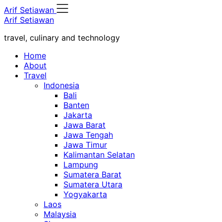
Skip
Arif Setiawan
to
Arif Setiawan
content
travel, culinary and technology
Home
About
Travel
Indonesia
Bali
Banten
Jakarta
Jawa Barat
Jawa Tengah
Jawa Timur
Kalimantan Selatan
Lampung
Sumatera Barat
Sumatera Utara
Yogyakarta
Laos
Malaysia